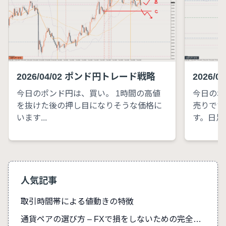
2026/04/02 ポンド円トレード戦略
2026/
今日のポンド円は、買い。 1時間の高値
今日のポ
を抜けた後の押し目になりそうな価格に
売りです
います...
す。日足..
人気記事
取引時間帯による値動きの特徴
通貨ペアの選び方 – FXで損をしないための完全ガイド