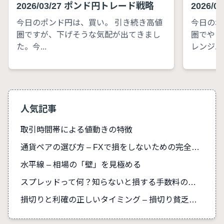
2026/03/27 ポンド円トレード戦略
2026/
今日のポンド円は、買い。 引き続き高値
今日のポ
圏ですが、下げそうな気配が出てきまし
圏でやり
た。今...
レンジ...
人気記事
取引時間帯による値動きの特徴
通貨ペアの選び方 – FXで損をしないための完全ガイド
水平線 – 相場の「壁」を見極める
スプレッドって何？知らないと損する手数料の真実
損切りと利確の正しいタイミング – 損切り貧乏を防ぐ