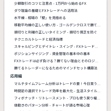
少額取引のコツと注意点 - 1万円から始めるFX
ダウ理論の基礎とFXトレードへの活用法
水平線 - 相場の「壁」を見極める
移動平均線の正しい使い方 - ゴールデンクロスで勝てるのか？！
損切りと利確の正しいタイミング - 損切り貧乏を防ぐ
テクニカルトレードと経済指標
スキャルピングとデイトレ・スイング - FXトレードスタイルの選び方
ポジションサイジング - 資金管理の基本中の基本
FXトレードは必ず負ける？勝てない理由とそのロジック
勝てるトレーダーになるためのマインドセット構築法
応用編
マルチタイムフレーム分析はトレードの要！今日買うか売るかを見極める
時間足の選択でトレード効率を最大化 - 生活スタイル別トレード戦略ガイド
フィボナッチ・リトレースメント - プロも使う戻り幅予測
値動きのパターン分析 - チャートが語る市場心理