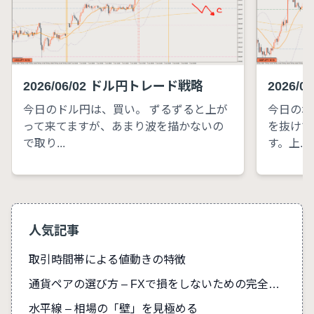
2026/06/02 ドル円トレード戦略
2026/
今日のドル円は、買い。 ずるずると上が
今日のポ
って来てますが、あまり波を描かないの
を抜けて
で取り...
す。上...
人気記事
取引時間帯による値動きの特徴
通貨ペアの選び方 – FXで損をしないための完全ガイド
水平線 – 相場の「壁」を見極める