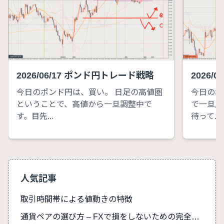
2026/06/17 ポンド円トレード戦略
2026/
今日のポンド円は、買い。 日足の高値圏
今日のポ
ということで、高値から一旦調整中で
で一旦上
す。目先...
待って...
人気記事
取引時間帯による値動きの特徴
通貨ペアの選び方 – FXで損をしないための完全ガイド