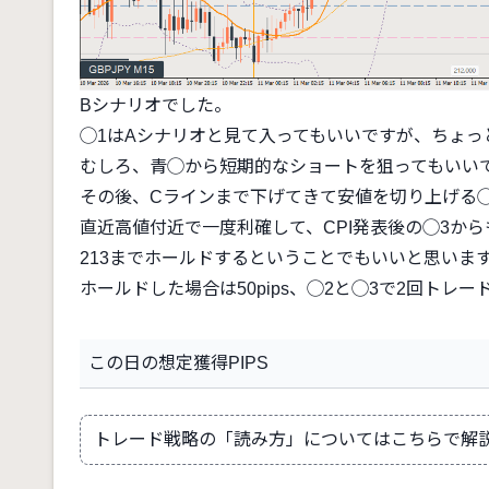
Bシナリオでした。
◯1はAシナリオと見て入ってもいいですが、ちょ
むしろ、青◯から短期的なショートを狙ってもいい
その後、Cラインまで下げてきて安値を切り上げる◯
直近高値付近で一度利確して、CPI発表後の◯3か
213までホールドするということでもいいと思いま
ホールドした場合は50pips、◯2と◯3で2回トレード
この日の想定獲得PIPS
トレード戦略の「読み方」についてはこちらで解