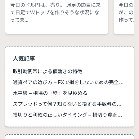
今日のドル円は、売り。 週足の節目に来
今日のド
て日足でWトップを作りそうな状況にな
がこのま
ってま...
作って...
人気記事
取引時間帯による値動きの特徴
通貨ペアの選び方 – FXで損をしないための完全ガイド
水平線 – 相場の「壁」を見極める
スプレッドって何？知らないと損する手数料の真実
損切りと利確の正しいタイミング – 損切り貧乏を防ぐ