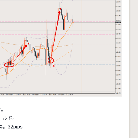
す。
ールド。
32pips